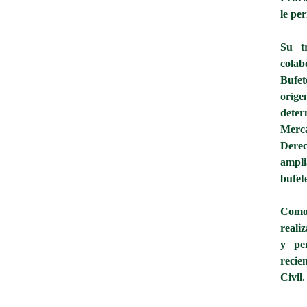
le
per
Su t
colab
Bufe
oríg
deter
Merc
Dere
ampl
bufet
Como 
realiz
y pe
recie
Civil.