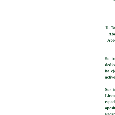
D. To
Abo
Abog
Su tr
dedic
ha ej
activo
Sus i
Lice
espec
oposi
Pedro