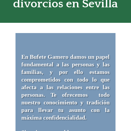
divorcios en Sevilla
En Bufete Gamero damos un papel
fundamental a las personas y las
familias, y por ello estamos
comprometidos con todo lo que
afecta a las relaciones entre las
personas. Te ofrecemos todo
nuestro conocimiento y tradición
para llevar tu asunto con la
máxima confidencialidad.